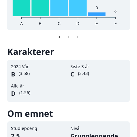
3
1
0
 %
0 %
0
A
B
C
D
E
F
0
2
23
023
2024
V
Karakterer
2024 Vår
Siste 3 år
B
C
(
3.58
)
(
3.43
)
Alle år
D
(
1.56
)
Om emnet
Studiepoeng
Nivå
7.5
Grunnleggende