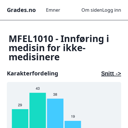
Grades.no
Emner
Om siden
Logg inn
MFEL1010
-
Innføring i
medisin for ikke-
medisinere
Karakterfordeling
Snitt ->
43
5
38
4
29
3
19
2