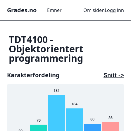
Grades.no
Emner
Om siden
Logg inn
TDT4100
-
Objektorientert
programmering
Karakterfordeling
Snitt ->
181
5
4
134
3
3
86
80
76
 %
2
39