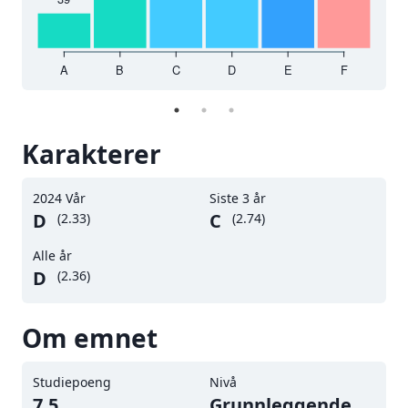
%
14 %
1
A
B
C
D
E
F
0
2
23
023
2024
V
Karakterer
2024 Vår
Siste 3 år
D
C
(
2.33
)
(
2.74
)
Alle år
D
(
2.36
)
Om emnet
Studiepoeng
Nivå
7.5
Grunnleggende